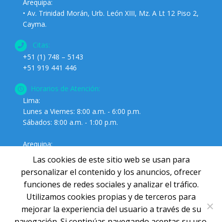
Arequipa:
• Av. Trinidad Morán, Urb. León XIII, Mz. A Lt 12 Piso 2,
Cayma.
Citas:
+51 (1) 748 – 5143
+51 919 441 446
Horarios de Atención:
Lima:
Lunes a Viernes: 8:00 a.m. - 6:00 p.m.
Sábados: 8:00 a.m. - 1:00 p.m.
Arequipa:
Lunes a Viernes: 9:00 a.m. - 4:00 p.m.
Las cookies de este sitio web se usan para
Sábados: 9:00 a.m. - 12:00 p.m.
personalizar el contenido y los anuncios, ofrecer
funciones de redes sociales y analizar el tráfico.
Utilizamos cookies propias y de terceros para
mejorar la experiencia del usuario a través de su
navegación. Si continúas navegando aceptas su uso.